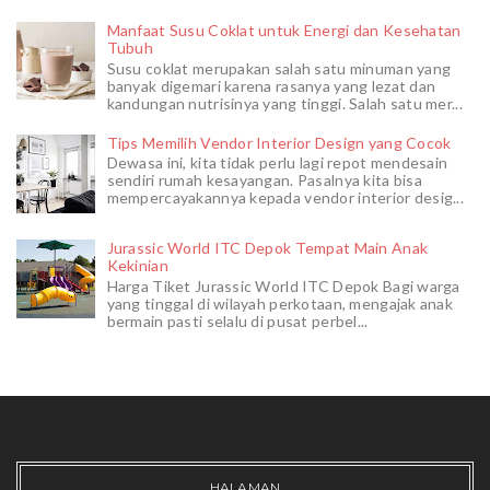
Manfaat Susu Coklat untuk Energi dan Kesehatan
Tubuh
Susu coklat merupakan salah satu minuman yang
banyak digemari karena rasanya yang lezat dan
kandungan nutrisinya yang tinggi. Salah satu mer...
Tips Memilih Vendor Interior Design yang Cocok
Dewasa ini, kita tidak perlu lagi repot mendesain
sendiri rumah kesayangan. Pasalnya kita bisa
mempercayakannya kepada vendor interior desig...
Jurassic World ITC Depok Tempat Main Anak
Kekinian
Harga Tiket Jurassic World ITC Depok Bagi warga
yang tinggal di wilayah perkotaan, mengajak anak
bermain pasti selalu di pusat perbel...
HALAMAN