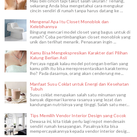
Mau beli cincin tapi takut salah ukuran? Tenang,
sekarang Anda bisa mengetahui cara mengukur
cincin sendiri di rumah tanpa harus datang ke ...
Mengenal Apa Itu Closet Monoblok dan
Kelebihannya
Bingung mencari model closet yang bagus untuk di
rumah? Coba pertimbangkan closet monoblok yang
unik dan terlihat menarik. Penasaran ingin ...
Kamu Bisa Mengekspresikan Karakter dari Pilihan
Kalung Berlian Asli
Percaya nggak kalau model potongan berlian yang
kamu pilih itu bisa merepresentasikan karaktermu
lho? Pada dasarnya, orang akan cenderung me...
Manfaat Susu Coklat untuk Energi dan Kesehatan
Tubuh
Susu coklat merupakan salah satu minuman yang
banyak digemari karena rasanya yang lezat dan
kandungan nutrisinya yang tinggi. Salah satu mer...
Tips Memilih Vendor Interior Design yang Cocok
Dewasa ini, kita tidak perlu lagi repot mendesain
sendiri rumah kesayangan. Pasalnya kita bisa
mempercayakannya kepada vendor interior desig...