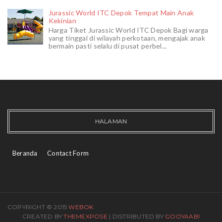
Jurassic World ITC Depok Tempat Main Anak
Kekinian
Harga Tiket Jurassic World ITC Depok Bagi warga
yang tinggal di wilayah perkotaan, mengajak anak
bermain pasti selalu di pusat perbel...
HALAMAN
Beranda
Contact Form
COPYRIGHT © 2015
WEBOK
CREATED BY
THEMEXPOSE
| DISTRIBUTED BY
GOOYAABI