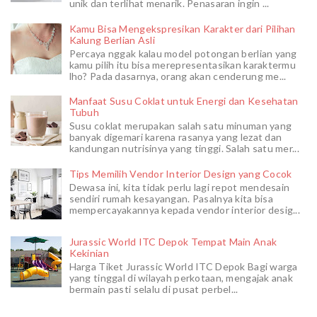
unik dan terlihat menarik. Penasaran ingin ...
Kamu Bisa Mengekspresikan Karakter dari Pilihan
Kalung Berlian Asli
Percaya nggak kalau model potongan berlian yang
kamu pilih itu bisa merepresentasikan karaktermu
lho? Pada dasarnya, orang akan cenderung me...
Manfaat Susu Coklat untuk Energi dan Kesehatan
Tubuh
Susu coklat merupakan salah satu minuman yang
banyak digemari karena rasanya yang lezat dan
kandungan nutrisinya yang tinggi. Salah satu mer...
Tips Memilih Vendor Interior Design yang Cocok
Dewasa ini, kita tidak perlu lagi repot mendesain
sendiri rumah kesayangan. Pasalnya kita bisa
mempercayakannya kepada vendor interior desig...
Jurassic World ITC Depok Tempat Main Anak
Kekinian
Harga Tiket Jurassic World ITC Depok Bagi warga
yang tinggal di wilayah perkotaan, mengajak anak
bermain pasti selalu di pusat perbel...