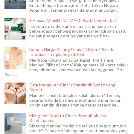
Brand Sony? Siapa sih yang tidak mengenalnya.
Brand dengan berpusat di Kota Tokyo Negara
Jepang ini, terkenal sekali dengan menciptak...
3 Alasan Memilih KlikMAMI Saat Berinvestasi
Investasi pendidikan Semua orang pasti akan
berpendapat bahwa pendidikan menjadi salah satu
hal yang sangat penting yang menjadi hak ...
Berapa Harga Kalung Emas 24 Karat? Simak
Informasi Lengkapnya di Sini
Mengapa Kalung Emas 24 Karat The Palace
Menjadi Pilihan Utama?Kalung emas 24 karat selalu
menjadi simbol kemewahan dan keanggunan. The
Palac...
Cara Mengukur Cincin Sendiri di Rumah yang
Akurat
Mau beli cincin tapi takut salah ukuran? Tenang,
sekarang Anda bisa mengetahui cara mengukur
cincin sendiri di rumah tanpa harus datang ke ...
Mengenal Apa Itu Closet Monoblok dan
Kelebihannya
Bingung mencari model closet yang bagus untuk di
rumah? Coba pertimbangkan closet monoblok yang