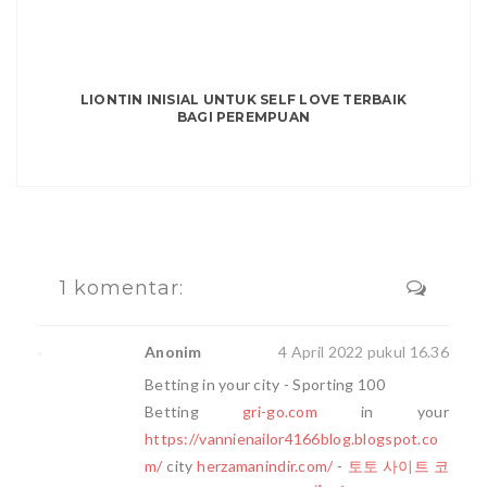
LIONTIN INISIAL UNTUK SELF LOVE TERBAIK
BAGI PEREMPUAN
1 komentar:
Anonim
4 April 2022 pukul 16.36
Betting in your city - Sporting 100
Betting
gri-go.com
in your
https://vannienailor4166blog.blogspot.co
m/
city
herzamanindir.com/
-
토토 사이트 코