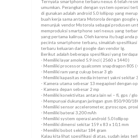
Ternyata smartphone terbaru nexus 6 telah resmi
umumkan. Perangkat dengan system operasi ter
di gunakan adalah android 5.0 lollipop yang merup
buah kerja sama antara Motorola dengan google 
menunjuk vendor Motorola sebagai produsen un
memproduksi smartphone seri nexus yang terbar
yang pertama kalinya. Oleh karena itu bagi anda p
pecinta smartphone terbaru, simaklah spesifikasi
terbaru keluaran dari google dan vendor lg.
Berikut adalah beberapa spesifikasi yang terdapa
- Memiliki layar amoled 5.9 inci ( 2560 x 1440 )
- Memiliki processor qualcomm snapdragon 805 ( Q
- Memiliki ram yang cukup besar 3 gb
- Memiliki kapasitas media internet yakni sekitar 
- Kamera utama sebesar 13 megapixel dengan optic
- Kamera depan sebesar 2 mp
- Memiliki konektivitas antara lain wi – fi, gps / g
- Mempunyai dukungan jaringan gsm 850/900/180
- Memiliki sensor accelerometer, gyroscope, pro
- Memiliki baterai 3.200 mAh
- Memiliki system operasi android 5.0 lollipop
- Memiliki dimensi sekitar 159 x 83 x 10,1 mm
- Memiliki bobot sekitar 184 gram
Kalau kita lihat spesifikasi di atas, sudah jelas 