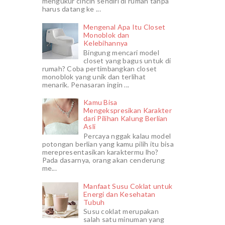
mengukur cincin sendiri di rumah tanpa
harus datang ke ...
Mengenal Apa Itu Closet
Monoblok dan
Kelebihannya
Bingung mencari model
closet yang bagus untuk di
rumah? Coba pertimbangkan closet
monoblok yang unik dan terlihat
menarik. Penasaran ingin ...
Kamu Bisa
Mengekspresikan Karakter
dari Pilihan Kalung Berlian
Asli
Percaya nggak kalau model
potongan berlian yang kamu pilih itu bisa
merepresentasikan karaktermu lho?
Pada dasarnya, orang akan cenderung
me...
Manfaat Susu Coklat untuk
Energi dan Kesehatan
Tubuh
Susu coklat merupakan
salah satu minuman yang