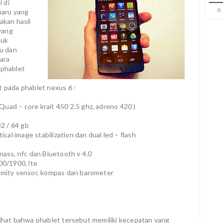
 di
0
baru yang
akan hasil
yang
tuk
u dan
ara
 phablet
t pada phablet nexus 6 :
uad – core krait 450 2.5 ghz, adreno 420 )
32 / 64 gb
al image stabilization dan dual led – flash
lonass, nfc dan Bluetooth v 4.0
0/1900, lte
ximity sensor, kompas dan barometer
terlihat bahwa phablet tersebut memiliki kecepatan yang