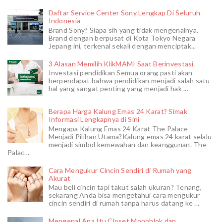
Daftar Service Center Sony Lengkap Di Seluruh
Indonesia
Brand Sony? Siapa sih yang tidak mengenalnya.
Brand dengan berpusat di Kota Tokyo Negara
Jepang ini, terkenal sekali dengan menciptak...
3 Alasan Memilih KlikMAMI Saat Berinvestasi
Investasi pendidikan Semua orang pasti akan
berpendapat bahwa pendidikan menjadi salah satu
hal yang sangat penting yang menjadi hak ...
Berapa Harga Kalung Emas 24 Karat? Simak
Informasi Lengkapnya di Sini
Mengapa Kalung Emas 24 Karat The Palace
Menjadi Pilihan Utama?Kalung emas 24 karat selalu
menjadi simbol kemewahan dan keanggunan. The
Palac...
Cara Mengukur Cincin Sendiri di Rumah yang
Akurat
Mau beli cincin tapi takut salah ukuran? Tenang,
sekarang Anda bisa mengetahui cara mengukur
cincin sendiri di rumah tanpa harus datang ke ...
Mengenal Apa Itu Closet Monoblok dan