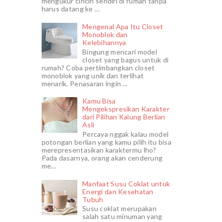
mengukur cincin sendiri di rumah tanpa
harus datang ke ...
Mengenal Apa Itu Closet
Monoblok dan
Kelebihannya
Bingung mencari model
closet yang bagus untuk di
rumah? Coba pertimbangkan closet
monoblok yang unik dan terlihat
menarik. Penasaran ingin ...
Kamu Bisa
Mengekspresikan Karakter
dari Pilihan Kalung Berlian
Asli
Percaya nggak kalau model
potongan berlian yang kamu pilih itu bisa
merepresentasikan karaktermu lho?
Pada dasarnya, orang akan cenderung
me...
Manfaat Susu Coklat untuk
Energi dan Kesehatan
Tubuh
Susu coklat merupakan
salah satu minuman yang