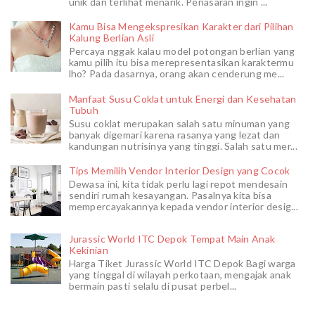
unik dan terlihat menarik. Penasaran ingin ...
Kamu Bisa Mengekspresikan Karakter dari Pilihan
Kalung Berlian Asli
Percaya nggak kalau model potongan berlian yang
kamu pilih itu bisa merepresentasikan karaktermu
lho? Pada dasarnya, orang akan cenderung me...
Manfaat Susu Coklat untuk Energi dan Kesehatan
Tubuh
Susu coklat merupakan salah satu minuman yang
banyak digemari karena rasanya yang lezat dan
kandungan nutrisinya yang tinggi. Salah satu mer...
Tips Memilih Vendor Interior Design yang Cocok
Dewasa ini, kita tidak perlu lagi repot mendesain
sendiri rumah kesayangan. Pasalnya kita bisa
mempercayakannya kepada vendor interior desig...
Jurassic World ITC Depok Tempat Main Anak
Kekinian
Harga Tiket Jurassic World ITC Depok Bagi warga
yang tinggal di wilayah perkotaan, mengajak anak
bermain pasti selalu di pusat perbel...