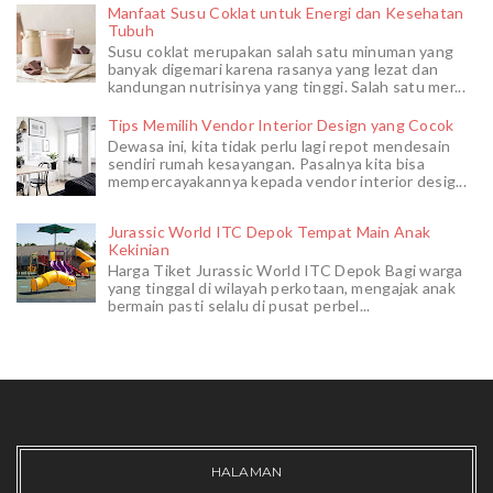
Manfaat Susu Coklat untuk Energi dan Kesehatan
Tubuh
Susu coklat merupakan salah satu minuman yang
banyak digemari karena rasanya yang lezat dan
kandungan nutrisinya yang tinggi. Salah satu mer...
Tips Memilih Vendor Interior Design yang Cocok
Dewasa ini, kita tidak perlu lagi repot mendesain
sendiri rumah kesayangan. Pasalnya kita bisa
mempercayakannya kepada vendor interior desig...
Jurassic World ITC Depok Tempat Main Anak
Kekinian
Harga Tiket Jurassic World ITC Depok Bagi warga
yang tinggal di wilayah perkotaan, mengajak anak
bermain pasti selalu di pusat perbel...
HALAMAN