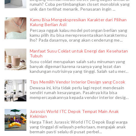
rumah? Coba pertimbangkan closet monoblok yang
unik dan terlihat menarik. Penasaran ingin ...
Kamu Bisa Mengekspresikan Karakter dari Pilihan
Kalung Berlian Asli
Percaya nggak kalau model potongan berlian yang
kamu pilih itu bisa merepresentasikan karaktermu
lho? Pada dasarnya, orang akan cenderung me...
Manfaat Susu Coklat untuk Energi dan Kesehatan
Tubuh
Susu coklat merupakan salah satu minuman yang
banyak digemari karena rasanya yang lezat dan
kandungan nutrisinya yang tinggi. Salah satu mer...
Tips Memilih Vendor Interior Design yang Cocok
Dewasa ini, kita tidak perlu lagi repot mendesain
sendiri rumah kesayangan. Pasalnya kita bisa
mempercayakannya kepada vendor interior desig...
Jurassic World ITC Depok Tempat Main Anak
Kekinian
Harga Tiket Jurassic World ITC Depok Bagi warga
yang tinggal di wilayah perkotaan, mengajak anak
bermain pasti selalu di pusat perbel...