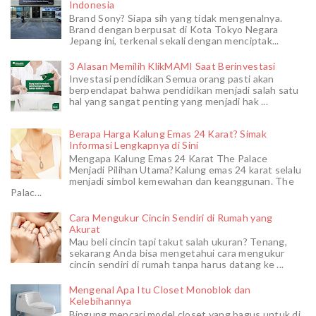
Indonesia
Brand Sony? Siapa sih yang tidak mengenalnya.
Brand dengan berpusat di Kota Tokyo Negara
Jepang ini, terkenal sekali dengan menciptak...
3 Alasan Memilih KlikMAMI Saat Berinvestasi
Investasi pendidikan Semua orang pasti akan
berpendapat bahwa pendidikan menjadi salah satu
hal yang sangat penting yang menjadi hak ...
Berapa Harga Kalung Emas 24 Karat? Simak
Informasi Lengkapnya di Sini
Mengapa Kalung Emas 24 Karat The Palace
Menjadi Pilihan Utama?Kalung emas 24 karat selalu
menjadi simbol kemewahan dan keanggunan. The
Palac...
Cara Mengukur Cincin Sendiri di Rumah yang
Akurat
Mau beli cincin tapi takut salah ukuran? Tenang,
sekarang Anda bisa mengetahui cara mengukur
cincin sendiri di rumah tanpa harus datang ke ...
Mengenal Apa Itu Closet Monoblok dan
Kelebihannya
Bingung mencari model closet yang bagus untuk di