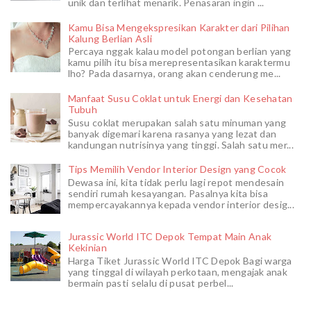
unik dan terlihat menarik. Penasaran ingin ...
Kamu Bisa Mengekspresikan Karakter dari Pilihan
Kalung Berlian Asli
Percaya nggak kalau model potongan berlian yang
kamu pilih itu bisa merepresentasikan karaktermu
lho? Pada dasarnya, orang akan cenderung me...
Manfaat Susu Coklat untuk Energi dan Kesehatan
Tubuh
Susu coklat merupakan salah satu minuman yang
banyak digemari karena rasanya yang lezat dan
kandungan nutrisinya yang tinggi. Salah satu mer...
Tips Memilih Vendor Interior Design yang Cocok
Dewasa ini, kita tidak perlu lagi repot mendesain
sendiri rumah kesayangan. Pasalnya kita bisa
mempercayakannya kepada vendor interior desig...
Jurassic World ITC Depok Tempat Main Anak
Kekinian
Harga Tiket Jurassic World ITC Depok Bagi warga
yang tinggal di wilayah perkotaan, mengajak anak
bermain pasti selalu di pusat perbel...