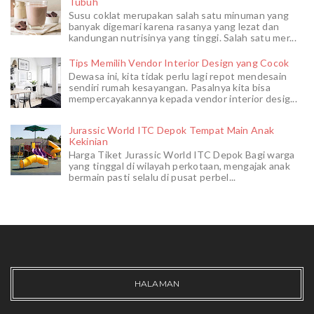
Tubuh
Susu coklat merupakan salah satu minuman yang
banyak digemari karena rasanya yang lezat dan
kandungan nutrisinya yang tinggi. Salah satu mer...
Tips Memilih Vendor Interior Design yang Cocok
Dewasa ini, kita tidak perlu lagi repot mendesain
sendiri rumah kesayangan. Pasalnya kita bisa
mempercayakannya kepada vendor interior desig...
Jurassic World ITC Depok Tempat Main Anak
Kekinian
Harga Tiket Jurassic World ITC Depok Bagi warga
yang tinggal di wilayah perkotaan, mengajak anak
bermain pasti selalu di pusat perbel...
HALAMAN