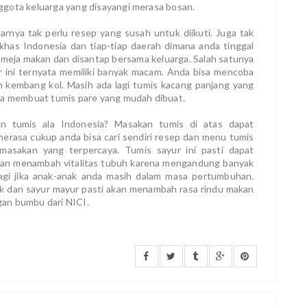
ggota keluarga yang disayangi merasa bosan.
rnya tak perlu resep yang susah untuk diikuti. Juga tak
 khas Indonesia dan tiap-tiap daerah dimana anda tinggal
i meja makan dan disantap bersama keluarga. Salah satunya
ur ini ternyata memiliki banyak macam. Anda bisa mencoba
n kembang kol. Masih ada lagi tumis kacang panjang yang
isa membuat tumis pare yang mudah dibuat.
n tumis ala Indonesia? Masakan tumis di atas dapat
 merasa cukup anda bisa cari sendiri resep dan menu tumis
masakan yang terpercaya. Tumis sayur ini pasti dapat
kan menambah vitalitas tubuh karena mengandung banyak
agi jika anak-anak anda masih dalam masa pertumbuhan.
uk dan sayur mayur pasti akan menambah rasa rindu makan
an bumbu dari NICI.