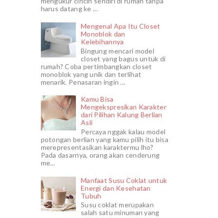
mengukur cincin sendiri di rumah tanpa
harus datang ke ...
Mengenal Apa Itu Closet
Monoblok dan
Kelebihannya
Bingung mencari model
closet yang bagus untuk di
rumah? Coba pertimbangkan closet
monoblok yang unik dan terlihat
menarik. Penasaran ingin ...
Kamu Bisa
Mengekspresikan Karakter
dari Pilihan Kalung Berlian
Asli
Percaya nggak kalau model
potongan berlian yang kamu pilih itu bisa
merepresentasikan karaktermu lho?
Pada dasarnya, orang akan cenderung
me...
Manfaat Susu Coklat untuk
Energi dan Kesehatan
Tubuh
Susu coklat merupakan
salah satu minuman yang