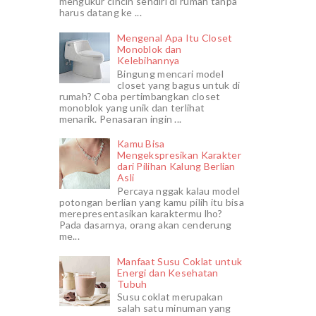
mengukur cincin sendiri di rumah tanpa
harus datang ke ...
Mengenal Apa Itu Closet
Monoblok dan
Kelebihannya
Bingung mencari model
closet yang bagus untuk di
rumah? Coba pertimbangkan closet
monoblok yang unik dan terlihat
menarik. Penasaran ingin ...
Kamu Bisa
Mengekspresikan Karakter
dari Pilihan Kalung Berlian
Asli
Percaya nggak kalau model
potongan berlian yang kamu pilih itu bisa
merepresentasikan karaktermu lho?
Pada dasarnya, orang akan cenderung
me...
Manfaat Susu Coklat untuk
Energi dan Kesehatan
Tubuh
Susu coklat merupakan
salah satu minuman yang