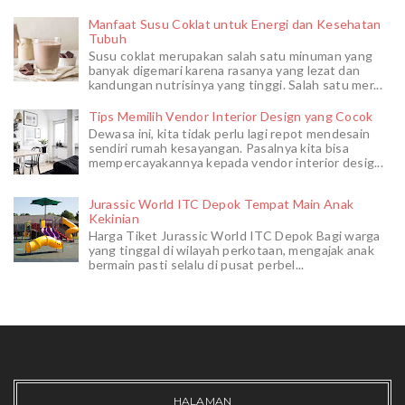
Manfaat Susu Coklat untuk Energi dan Kesehatan
Tubuh
Susu coklat merupakan salah satu minuman yang
banyak digemari karena rasanya yang lezat dan
kandungan nutrisinya yang tinggi. Salah satu mer...
Tips Memilih Vendor Interior Design yang Cocok
Dewasa ini, kita tidak perlu lagi repot mendesain
sendiri rumah kesayangan. Pasalnya kita bisa
mempercayakannya kepada vendor interior desig...
Jurassic World ITC Depok Tempat Main Anak
Kekinian
Harga Tiket Jurassic World ITC Depok Bagi warga
yang tinggal di wilayah perkotaan, mengajak anak
bermain pasti selalu di pusat perbel...
HALAMAN