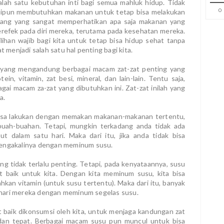
alah satu kebutuhan inti bagi semua mahluk hidup. Tidak
0
lipun membutuhkan makanan untuk tetap bisa melakukan
i orang yang sangat memperhatikan apa saja makanan yang
erefek pada diri mereka, terutama pada kesehatan mereka.
lihan wajib bagi kita untuk tetap bisa hidup sehat tanpa
t menjadi salah satu hal penting bagi kita.
yang mengandung berbagai macam zat-zat penting yang
in, vitamin, zat besi, mineral, dan lain-lain. Tentu saja,
gai macam za-zat yang dibutuhkan ini. Zat-zat inilah yang
ya.
 bisa lakukan dengan memakan makanan-makanan tertentu,
 buah-buahan. Tetapi, mungkin terkadang anda tidak ada
 dalam satu hari. Maka dari itu, jika anda tidak bisa
mengakalinya dengan meminum susu.
ng tidak terlalu penting. Tetapi, pada kenyataannya, susu
 baik untuk kita. Dengan kita meminum susu, kita bisa
ahkan vitamin (untuk susu tertentu). Maka dari itu, banyak
gi hari mereka dengan meminum segelas susu.
 baik dikonsumsi oleh kita, untuk menjaga kandungan zat
 dan tepat. Berbagai macam susu pun muncul untuk bisa