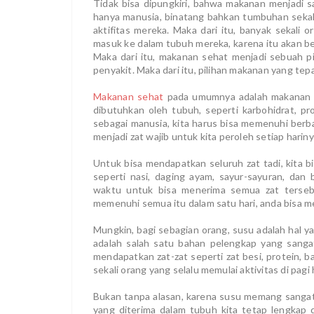
Tidak bisa dipungkiri, bahwa makanan menjadi s
hanya manusia, binatang bahkan tumbuhan seka
aktifitas mereka. Maka dari itu, banyak sekal
masuk ke dalam tubuh mereka, karena itu akan b
Maka dari itu, makanan sehat menjadi sebuah pi
penyakit. Maka dari itu, pilihan makanan yang tepa
Makanan sehat
pada umumnya adalah makanan 
dibutuhkan oleh tubuh, seperti karbohidrat, prote
sebagai manusia, kita harus bisa memenuhi berba
menjadi zat wajib untuk kita peroleh setiap harin
Untuk bisa mendapatkan seluruh zat tadi, kita
seperti nasi, daging ayam, sayur-sayuran, dan
waktu untuk bisa menerima semua zat tersebut
memenuhi semua itu dalam satu hari, anda bisa 
Mungkin, bagi sebagian orang, susu adalah hal ya
adalah salah satu bahan pelengkap yang sangat
mendapatkan zat-zat seperti zat besi, protein, b
sekali orang yang selalu memulai aktivitas di pa
Bukan tanpa alasan, karena susu memang sangat
yang diterima dalam tubuh kita tetap lengkap