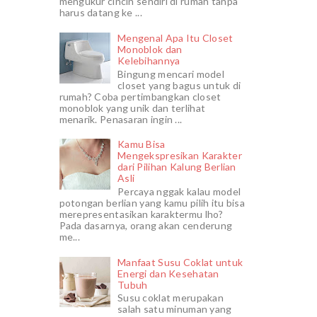
mengukur cincin sendiri di rumah tanpa
harus datang ke ...
Mengenal Apa Itu Closet
Monoblok dan
Kelebihannya
Bingung mencari model
closet yang bagus untuk di
rumah? Coba pertimbangkan closet
monoblok yang unik dan terlihat
menarik. Penasaran ingin ...
Kamu Bisa
Mengekspresikan Karakter
dari Pilihan Kalung Berlian
Asli
Percaya nggak kalau model
potongan berlian yang kamu pilih itu bisa
merepresentasikan karaktermu lho?
Pada dasarnya, orang akan cenderung
me...
Manfaat Susu Coklat untuk
Energi dan Kesehatan
Tubuh
Susu coklat merupakan
salah satu minuman yang