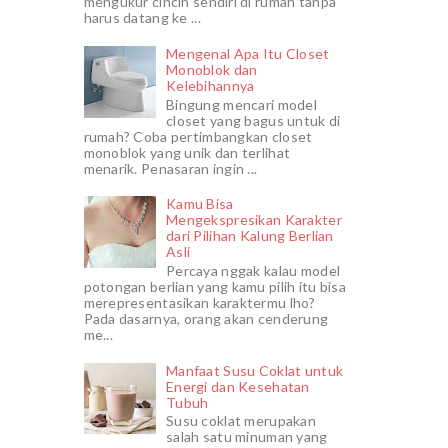
mengukur cincin sendiri di rumah tanpa
harus datang ke ...
Mengenal Apa Itu Closet
Monoblok dan
Kelebihannya
Bingung mencari model
closet yang bagus untuk di
rumah? Coba pertimbangkan closet
monoblok yang unik dan terlihat
menarik. Penasaran ingin ...
Kamu Bisa
Mengekspresikan Karakter
dari Pilihan Kalung Berlian
Asli
Percaya nggak kalau model
potongan berlian yang kamu pilih itu bisa
merepresentasikan karaktermu lho?
Pada dasarnya, orang akan cenderung
me...
Manfaat Susu Coklat untuk
Energi dan Kesehatan
Tubuh
Susu coklat merupakan
salah satu minuman yang