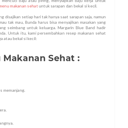
mencuci baju atau piring, menyiapkan baju kerja untuk
menu makanan sehat
untuk sarapan dan bekal si kecil.
disajikan setiap hari tak hanya saat sarapan saja, namun
i, mau tak mau, Bunda harus bisa menyajikan masakan yang
ng seimbang untuk keluarga. Margarin Blue Band hadir
nda. Untuk itu, kami persembahkan resep makanan sehat
 atau bekal si kecil:
 Makanan Sehat :
lus memanjang.
era.
tangnya.