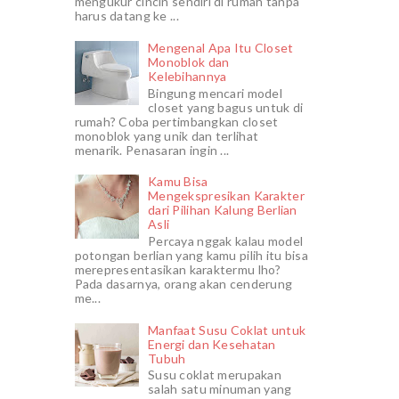
mengukur cincin sendiri di rumah tanpa
harus datang ke ...
Mengenal Apa Itu Closet
Monoblok dan
Kelebihannya
Bingung mencari model
closet yang bagus untuk di
rumah? Coba pertimbangkan closet
monoblok yang unik dan terlihat
menarik. Penasaran ingin ...
Kamu Bisa
Mengekspresikan Karakter
dari Pilihan Kalung Berlian
Asli
Percaya nggak kalau model
potongan berlian yang kamu pilih itu bisa
merepresentasikan karaktermu lho?
Pada dasarnya, orang akan cenderung
me...
Manfaat Susu Coklat untuk
Energi dan Kesehatan
Tubuh
Susu coklat merupakan
salah satu minuman yang