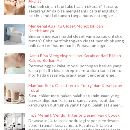
Akurat
Mau beli cincin tapi takut salah ukuran? Tenang,
sekarang Anda bisa mengetahui cara mengukur
cincin sendiri di rumah tanpa harus datang ke ...
Mengenal Apa Itu Closet Monoblok dan
Kelebihannya
Bingung mencari model closet yang bagus untuk di
rumah? Coba pertimbangkan closet monoblok yang
unik dan terlihat menarik. Penasaran ingin ...
Kamu Bisa Mengekspresikan Karakter dari Pilihan
Kalung Berlian Asli
Percaya nggak kalau model potongan berlian yang
kamu pilih itu bisa merepresentasikan karaktermu
lho? Pada dasarnya, orang akan cenderung me...
Manfaat Susu Coklat untuk Energi dan Kesehatan
Tubuh
Susu coklat merupakan salah satu minuman yang
banyak digemari karena rasanya yang lezat dan
kandungan nutrisinya yang tinggi. Salah satu mer...
Tips Memilih Vendor Interior Design yang Cocok
Dewasa ini, kita tidak perlu lagi repot mendesain
sendiri rumah kesayangan. Pasalnya kita bisa
mempercayakannya kepada vendor interior desig...