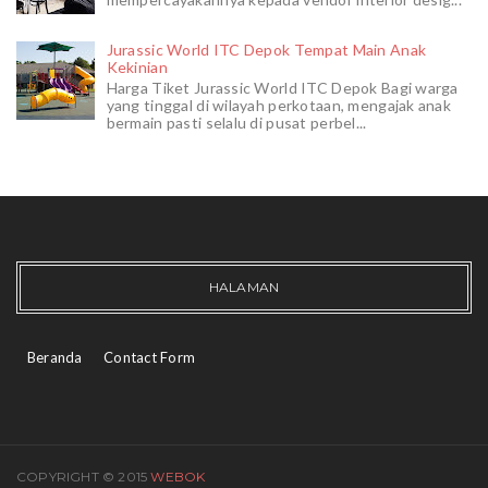
Jurassic World ITC Depok Tempat Main Anak
Kekinian
Harga Tiket Jurassic World ITC Depok Bagi warga
yang tinggal di wilayah perkotaan, mengajak anak
bermain pasti selalu di pusat perbel...
HALAMAN
Beranda
Contact Form
COPYRIGHT © 2015
WEBOK