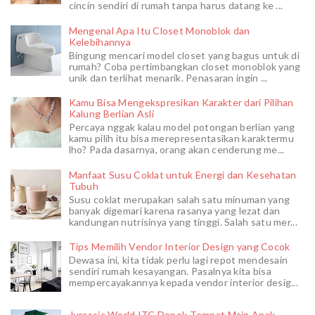
cincin sendiri di rumah tanpa harus datang ke ...
Mengenal Apa Itu Closet Monoblok dan
Kelebihannya
Bingung mencari model closet yang bagus untuk di
rumah? Coba pertimbangkan closet monoblok yang
unik dan terlihat menarik. Penasaran ingin ...
Kamu Bisa Mengekspresikan Karakter dari Pilihan
Kalung Berlian Asli
Percaya nggak kalau model potongan berlian yang
kamu pilih itu bisa merepresentasikan karaktermu
lho? Pada dasarnya, orang akan cenderung me...
Manfaat Susu Coklat untuk Energi dan Kesehatan
Tubuh
Susu coklat merupakan salah satu minuman yang
banyak digemari karena rasanya yang lezat dan
kandungan nutrisinya yang tinggi. Salah satu mer...
Tips Memilih Vendor Interior Design yang Cocok
Dewasa ini, kita tidak perlu lagi repot mendesain
sendiri rumah kesayangan. Pasalnya kita bisa
mempercayakannya kepada vendor interior desig...
Jurassic World ITC Depok Tempat Main Anak