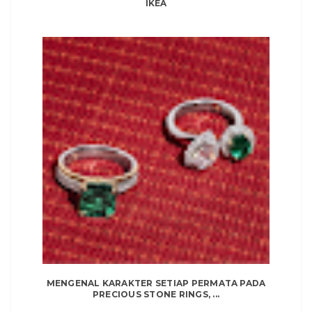
IKEA
MENGENAL KARAKTER SETIAP PERMATA PADA
PRECIOUS STONE RINGS, ...