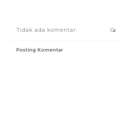
Tidak ada komentar:
Posting Komentar