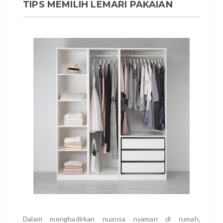
TIPS MEMILIH LEMARI PAKAIAN
Dalam menghadirkan nuansa nyaman di rumah,