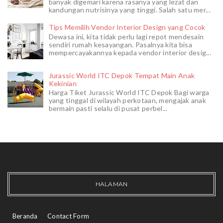
banyak digemari karena rasanya yang lezat dan
kandungan nutrisinya yang tinggi. Salah satu mer...
Tips Memilih Vendor Interior Design yang Cocok
Dewasa ini, kita tidak perlu lagi repot mendesain
sendiri rumah kesayangan. Pasalnya kita bisa
mempercayakannya kepada vendor interior desig...
Jurassic World ITC Depok Tempat Main Anak
Kekinian
Harga Tiket Jurassic World ITC Depok Bagi warga
yang tinggal di wilayah perkotaan, mengajak anak
bermain pasti selalu di pusat perbel...
HALAMAN
Beranda
Contact Form