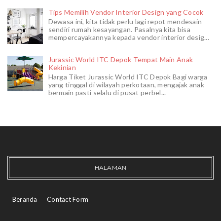
Tips Memilih Vendor Interior Design yang Cocok
Dewasa ini, kita tidak perlu lagi repot mendesain
sendiri rumah kesayangan. Pasalnya kita bisa
mempercayakannya kepada vendor interior desig...
Jurassic World ITC Depok Tempat Main Anak
Kekinian
Harga Tiket Jurassic World ITC Depok Bagi warga
yang tinggal di wilayah perkotaan, mengajak anak
bermain pasti selalu di pusat perbel...
HALAMAN
Beranda
Contact Form