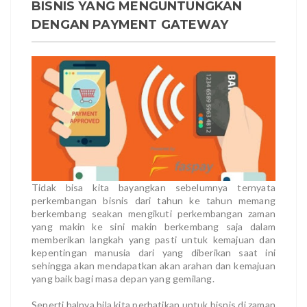
BISNIS YANG MENGUNTUNGKAN
DENGAN PAYMENT GATEWAY
Tidak bisa kita bayangkan sebelumnya ternyata
perkembangan bisnis dari tahun ke tahun memang
berkembang seakan mengikuti perkembangan zaman
yang makin ke sini makin berkembang saja dalam
memberikan langkah yang pasti untuk kemajuan dan
kepentingan manusia dari yang diberikan saat ini
sehingga akan mendapatkan akan arahan dan kemajuan
yang baik bagi masa depan yang gemilang.
Seperti halnya bila kita perhatikan untuk bisnis di zaman