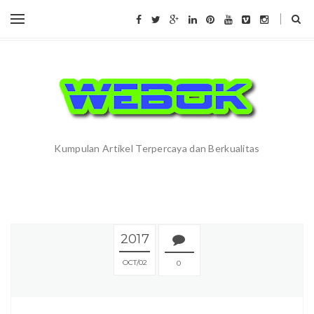
Kumpulan Artikel Terpercaya dan Berkualitas
2017
OCT
02
0