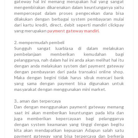
gateway hal ini memang merupakan hal yang sangat
mengembirakan dikarenakan dalam keuntunganya yaitu
mempercepat dalam proses pengecekan dana bisa
dilakukan dengan berbagai system pembayaran mulai
dari kartu kredit, direct, debit seperti mandiri clickpay
yang merupakan
payment gateway mandiri
.
2. mempermudah pembeli
Sungguh sangat luarbiasa di dalam melakukan
pembelanjaan memberikan kemudahan bagi
pelangganya, nah dalam hal ini anda akan melihat hal itu
dengan anda melakukan system dari payment gateway
dengan pembayaran dari pada transaksi online shop.
Maka dengan begini tidak harus sibuk mencari bank
yang sama dengan payment bisa digunakan untuk
masyarakat dengan menggunakan mini market.
3.. aman dan terpercaya
Dan dengan menggunakan payment gateway memang
saat ini akan memberikan keuntungan pada kita dan
juga memberikan kepercayaan bagi pelangganya
dengan system keamanan yang tinggi dengan begitu
kita akan mendapatkan kepuasan Adapun salah satu
payment gateway yang bisa terpercaya dan berkerja