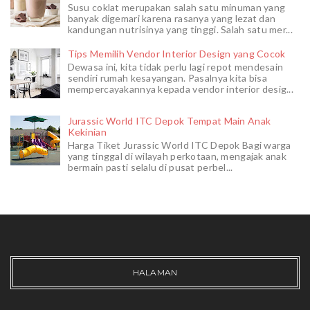
Susu coklat merupakan salah satu minuman yang
banyak digemari karena rasanya yang lezat dan
kandungan nutrisinya yang tinggi. Salah satu mer...
Tips Memilih Vendor Interior Design yang Cocok
Dewasa ini, kita tidak perlu lagi repot mendesain
sendiri rumah kesayangan. Pasalnya kita bisa
mempercayakannya kepada vendor interior desig...
Jurassic World ITC Depok Tempat Main Anak
Kekinian
Harga Tiket Jurassic World ITC Depok Bagi warga
yang tinggal di wilayah perkotaan, mengajak anak
bermain pasti selalu di pusat perbel...
HALAMAN