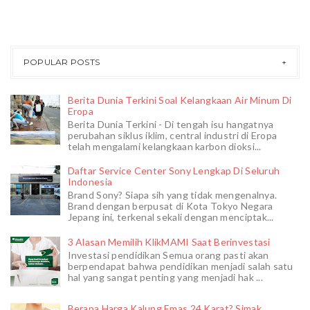
POPULAR POSTS
Berita Dunia Terkini Soal Kelangkaan Air Minum Di
Eropa
Berita Dunia Terkini - Di tengah isu hangatnya
perubahan siklus iklim, central industri di Eropa
telah mengalami kelangkaan karbon dioksi...
Daftar Service Center Sony Lengkap Di Seluruh
Indonesia
Brand Sony? Siapa sih yang tidak mengenalnya.
Brand dengan berpusat di Kota Tokyo Negara
Jepang ini, terkenal sekali dengan menciptak...
3 Alasan Memilih KlikMAMI Saat Berinvestasi
Investasi pendidikan Semua orang pasti akan
berpendapat bahwa pendidikan menjadi salah satu
hal yang sangat penting yang menjadi hak ...
Berapa Harga Kalung Emas 24 Karat? Simak