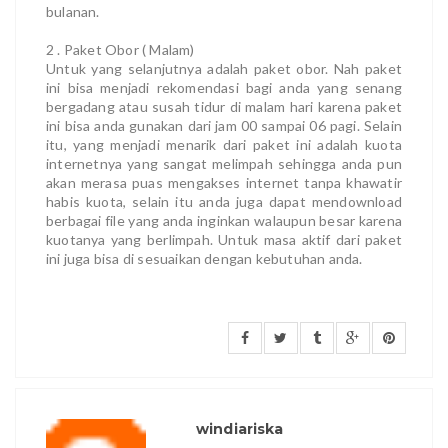
bulanan.
2 . Paket Obor ( Malam)
Untuk yang selanjutnya adalah paket obor. Nah paket
ini bisa menjadi rekomendasi bagi anda yang senang
bergadang atau susah tidur di malam hari karena paket
ini bisa anda gunakan dari jam 00 sampai 06 pagi. Selain
itu, yang menjadi menarik dari paket ini adalah kuota
internetnya yang sangat melimpah sehingga anda pun
akan merasa puas mengakses internet tanpa khawatir
habis kuota, selain itu anda juga dapat mendownload
berbagai file yang anda inginkan walaupun besar karena
kuotanya yang berlimpah. Untuk masa aktif dari paket
ini juga bisa di sesuaikan dengan kebutuhan anda.
windiariska