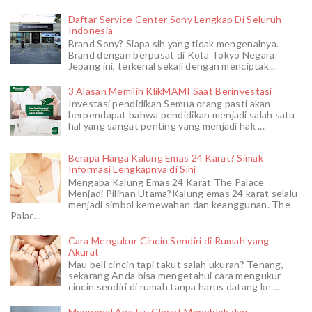
Daftar Service Center Sony Lengkap Di Seluruh
Indonesia
Brand Sony? Siapa sih yang tidak mengenalnya.
Brand dengan berpusat di Kota Tokyo Negara
Jepang ini, terkenal sekali dengan menciptak...
3 Alasan Memilih KlikMAMI Saat Berinvestasi
Investasi pendidikan Semua orang pasti akan
berpendapat bahwa pendidikan menjadi salah satu
hal yang sangat penting yang menjadi hak ...
Berapa Harga Kalung Emas 24 Karat? Simak
Informasi Lengkapnya di Sini
Mengapa Kalung Emas 24 Karat The Palace
Menjadi Pilihan Utama?Kalung emas 24 karat selalu
menjadi simbol kemewahan dan keanggunan. The
Palac...
Cara Mengukur Cincin Sendiri di Rumah yang
Akurat
Mau beli cincin tapi takut salah ukuran? Tenang,
sekarang Anda bisa mengetahui cara mengukur
cincin sendiri di rumah tanpa harus datang ke ...
Mengenal Apa Itu Closet Monoblok dan