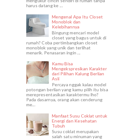
mengukur cincin sendiri di rumah tanpa
harus datang ke ...
Mengenal Apa Itu Closet
Monoblok dan
Kelebihannya
Bingung mencari model
closet yang bagus untuk di
rumah? Coba pertimbangkan closet
monoblok yang unik dan terlihat
menarik. Penasaran ingin ...
Kamu Bisa
Mengekspresikan Karakter
dari Pilihan Kalung Berlian
Asli
Percaya nggak kalau model
potongan berlian yang kamu pilih itu bisa
merepresentasikan karaktermu lho?
Pada dasarnya, orang akan cenderung
me...
Manfaat Susu Coklat untuk
Energi dan Kesehatan
Tubuh
Susu coklat merupakan
salah satu minuman yang