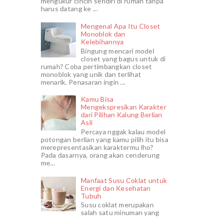
mengukur cincin sendiri di rumah tanpa
harus datang ke ...
Mengenal Apa Itu Closet
Monoblok dan
Kelebihannya
Bingung mencari model
closet yang bagus untuk di
rumah? Coba pertimbangkan closet
monoblok yang unik dan terlihat
menarik. Penasaran ingin ...
Kamu Bisa
Mengekspresikan Karakter
dari Pilihan Kalung Berlian
Asli
Percaya nggak kalau model
potongan berlian yang kamu pilih itu bisa
merepresentasikan karaktermu lho?
Pada dasarnya, orang akan cenderung
me...
Manfaat Susu Coklat untuk
Energi dan Kesehatan
Tubuh
Susu coklat merupakan
salah satu minuman yang