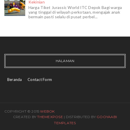
Kekinian
Harga Tiket Jurassic World ITC Depok Bagi warga
yang tinggal di wilayah perkotaan, mengajak anak
bermain pasti selalu di pusat perbel...
HALAMAN
Beranda
Contact Form
COPYRIGHT © 2015
WEBOK
CREATED BY
THEMEXPOSE
| DISTRIBUTED BY
GOOYAABI
TEMPLATES