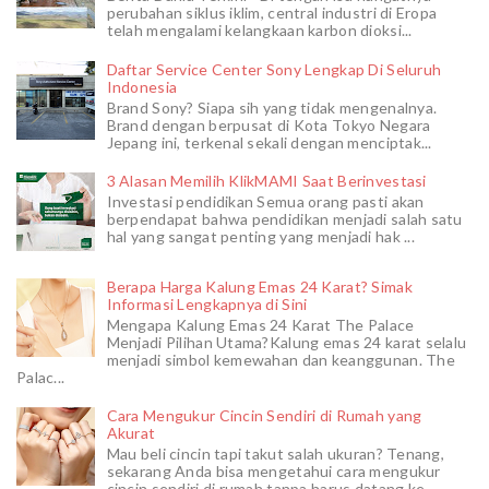
perubahan siklus iklim, central industri di Eropa
telah mengalami kelangkaan karbon dioksi...
Daftar Service Center Sony Lengkap Di Seluruh
Indonesia
Brand Sony? Siapa sih yang tidak mengenalnya.
Brand dengan berpusat di Kota Tokyo Negara
Jepang ini, terkenal sekali dengan menciptak...
3 Alasan Memilih KlikMAMI Saat Berinvestasi
Investasi pendidikan Semua orang pasti akan
berpendapat bahwa pendidikan menjadi salah satu
hal yang sangat penting yang menjadi hak ...
Berapa Harga Kalung Emas 24 Karat? Simak
Informasi Lengkapnya di Sini
Mengapa Kalung Emas 24 Karat The Palace
Menjadi Pilihan Utama?Kalung emas 24 karat selalu
menjadi simbol kemewahan dan keanggunan. The
Palac...
Cara Mengukur Cincin Sendiri di Rumah yang
Akurat
Mau beli cincin tapi takut salah ukuran? Tenang,
sekarang Anda bisa mengetahui cara mengukur
cincin sendiri di rumah tanpa harus datang ke ...