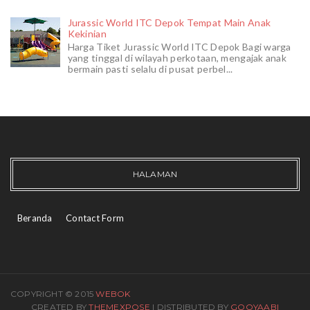
Jurassic World ITC Depok Tempat Main Anak
Kekinian
Harga Tiket Jurassic World ITC Depok Bagi warga
yang tinggal di wilayah perkotaan, mengajak anak
bermain pasti selalu di pusat perbel...
HALAMAN
Beranda
Contact Form
COPYRIGHT © 2015
WEBOK
CREATED BY
THEMEXPOSE
| DISTRIBUTED BY
GOOYAABI