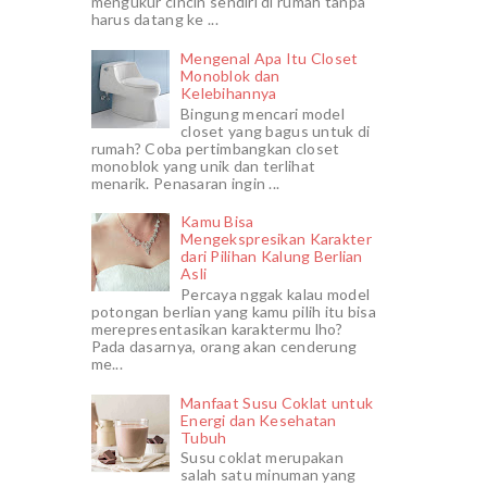
mengukur cincin sendiri di rumah tanpa
harus datang ke ...
Mengenal Apa Itu Closet
Monoblok dan
Kelebihannya
Bingung mencari model
closet yang bagus untuk di
rumah? Coba pertimbangkan closet
monoblok yang unik dan terlihat
menarik. Penasaran ingin ...
Kamu Bisa
Mengekspresikan Karakter
dari Pilihan Kalung Berlian
Asli
Percaya nggak kalau model
potongan berlian yang kamu pilih itu bisa
merepresentasikan karaktermu lho?
Pada dasarnya, orang akan cenderung
me...
Manfaat Susu Coklat untuk
Energi dan Kesehatan
Tubuh
Susu coklat merupakan
salah satu minuman yang