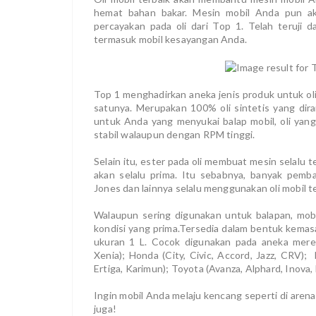
hemat bahan bakar. Mesin mobil Anda pun akan
percayakan pada oli dari Top 1. Telah teruji d
termasuk mobil kesayangan Anda.
Top 1 menghadirkan aneka jenis produk untuk ol
satunya. Merupakan 100% oli sintetis yang dir
untuk Anda yang menyukai balap mobil, oli yan
stabil walaupun dengan RPM tinggi.
Selain itu, ester pada oli membuat mesin selalu 
akan selalu prima. Itu sebabnya, banyak pemba
Jones dan lainnya selalu menggunakan oli mobil t
Walaupun sering digunakan untuk balapan, mob
kondisi yang prima.Tersedia dalam bentuk kema
ukuran 1 L. Cocok digunakan pada aneka merek 
Xenia); Honda (City, Civic, Accord, Jazz, CRV); 
Ertiga, Karimun); Toyota (Avanza, Alphard, Inova, 
Ingin mobil Anda melaju kencang seperti di arena 
juga!