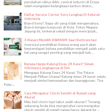
perubahan siklus iklim, central industri di Eropa
telah mengalami kelangkaan karbon dioksi...
Daftar Service Center Sony Lengkap Di Seluruh
Indonesia
Brand Sony? Siapa sih yang tidak mengenalnya.
Brand dengan berpusat di Kota Tokyo Negara
Jepang ini, terkenal sekali dengan menciptak...
3 Alasan Memilih KlikMAMI Saat Berinvestasi
Investasi pendidikan Semua orang pasti akan
berpendapat bahwa pendidikan menjadi salah satu
hal yang sangat penting yang menjadi hak ...
Berapa Harga Kalung Emas 24 Karat? Simak
Informasi Lengkapnya di Sini
Mengapa Kalung Emas 24 Karat The Palace
Menjadi Pilihan Utama?Kalung emas 24 karat selalu
menjadi simbol kemewahan dan keanggunan. The
Palac...
Cara Mengukur Cincin Sendiri di Rumah yang
Akurat
Mau beli cincin tapi takut salah ukuran? Tenang,
sekarang Anda bisa mengetahui cara mengukur
cincin sendiri di rumah tanpa harus datang ke ...