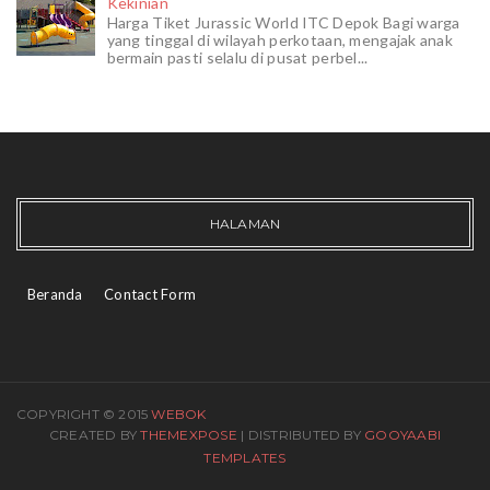
Kekinian
Harga Tiket Jurassic World ITC Depok Bagi warga
yang tinggal di wilayah perkotaan, mengajak anak
bermain pasti selalu di pusat perbel...
HALAMAN
Beranda
Contact Form
COPYRIGHT © 2015
WEBOK
CREATED BY
THEMEXPOSE
| DISTRIBUTED BY
GOOYAABI
TEMPLATES