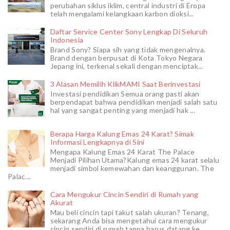
perubahan siklus iklim, central industri di Eropa
telah mengalami kelangkaan karbon dioksi...
Daftar Service Center Sony Lengkap Di Seluruh
Indonesia
Brand Sony? Siapa sih yang tidak mengenalnya.
Brand dengan berpusat di Kota Tokyo Negara
Jepang ini, terkenal sekali dengan menciptak...
3 Alasan Memilih KlikMAMI Saat Berinvestasi
Investasi pendidikan Semua orang pasti akan
berpendapat bahwa pendidikan menjadi salah satu
hal yang sangat penting yang menjadi hak ...
Berapa Harga Kalung Emas 24 Karat? Simak
Informasi Lengkapnya di Sini
Mengapa Kalung Emas 24 Karat The Palace
Menjadi Pilihan Utama?Kalung emas 24 karat selalu
menjadi simbol kemewahan dan keanggunan. The
Palac...
Cara Mengukur Cincin Sendiri di Rumah yang
Akurat
Mau beli cincin tapi takut salah ukuran? Tenang,
sekarang Anda bisa mengetahui cara mengukur
cincin sendiri di rumah tanpa harus datang ke ...