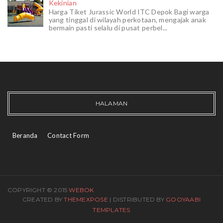
Kekinian
Harga Tiket Jurassic World ITC Depok Bagi warga
yang tinggal di wilayah perkotaan, mengajak anak
bermain pasti selalu di pusat perbel...
HALAMAN
Beranda
Contact Form
COPYRIGHT © 2015
WEBOK
CREATED BY
THEMEXPOSE
| DISTRIBUTED BY
GOOYAABI
TEMPLATES