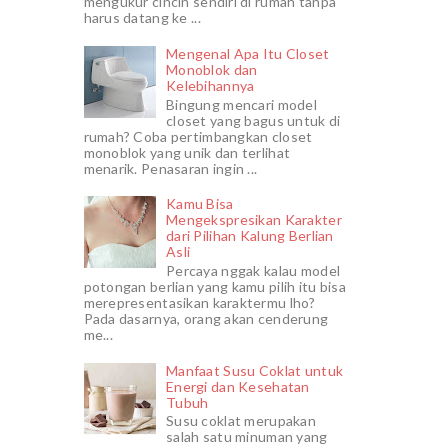
mengukur cincin sendiri di rumah tanpa
harus datang ke ...
Mengenal Apa Itu Closet
Monoblok dan
Kelebihannya
Bingung mencari model
closet yang bagus untuk di
rumah? Coba pertimbangkan closet
monoblok yang unik dan terlihat
menarik. Penasaran ingin ...
Kamu Bisa
Mengekspresikan Karakter
dari Pilihan Kalung Berlian
Asli
Percaya nggak kalau model
potongan berlian yang kamu pilih itu bisa
merepresentasikan karaktermu lho?
Pada dasarnya, orang akan cenderung
me...
Manfaat Susu Coklat untuk
Energi dan Kesehatan
Tubuh
Susu coklat merupakan
salah satu minuman yang