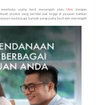
ng membuka usaha kecil menengah atau
Ukm
dengan
buah produk yang bernilai jual tinggi di pasaran bahkan
batasan modal juga, banyak pengusaha kecil dan menengah