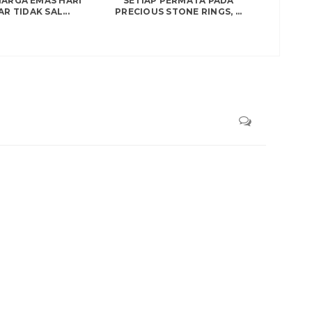
HARGA EMAS HARI
SETIAP PERMATA PADA
AR TIDAK SAL...
PRECIOUS STONE RINGS, ...