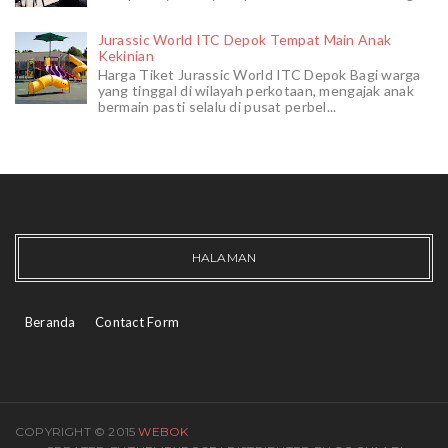
Jurassic World ITC Depok Tempat Main Anak
Kekinian
Harga Tiket Jurassic World ITC Depok Bagi warga
yang tinggal di wilayah perkotaan, mengajak anak
bermain pasti selalu di pusat perbel...
HALAMAN
Beranda
Contact Form
COPYRIGHT © 2015
WEBOK