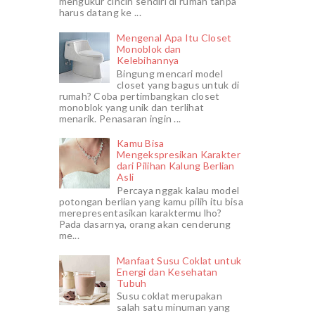
mengukur cincin sendiri di rumah tanpa
harus datang ke ...
Mengenal Apa Itu Closet
Monoblok dan
Kelebihannya
Bingung mencari model
closet yang bagus untuk di
rumah? Coba pertimbangkan closet
monoblok yang unik dan terlihat
menarik. Penasaran ingin ...
Kamu Bisa
Mengekspresikan Karakter
dari Pilihan Kalung Berlian
Asli
Percaya nggak kalau model
potongan berlian yang kamu pilih itu bisa
merepresentasikan karaktermu lho?
Pada dasarnya, orang akan cenderung
me...
Manfaat Susu Coklat untuk
Energi dan Kesehatan
Tubuh
Susu coklat merupakan
salah satu minuman yang