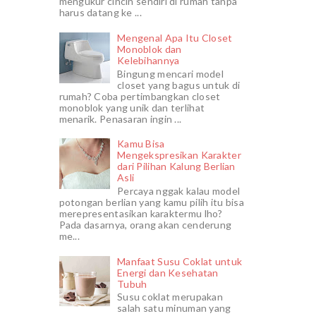
mengukur cincin sendiri di rumah tanpa
harus datang ke ...
Mengenal Apa Itu Closet
Monoblok dan
Kelebihannya
Bingung mencari model
closet yang bagus untuk di
rumah? Coba pertimbangkan closet
monoblok yang unik dan terlihat
menarik. Penasaran ingin ...
Kamu Bisa
Mengekspresikan Karakter
dari Pilihan Kalung Berlian
Asli
Percaya nggak kalau model
potongan berlian yang kamu pilih itu bisa
merepresentasikan karaktermu lho?
Pada dasarnya, orang akan cenderung
me...
Manfaat Susu Coklat untuk
Energi dan Kesehatan
Tubuh
Susu coklat merupakan
salah satu minuman yang