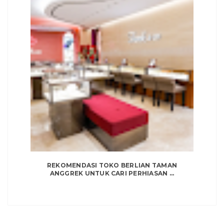
REKOMENDASI TOKO BERLIAN TAMAN
ANGGREK UNTUK CARI PERHIASAN ...