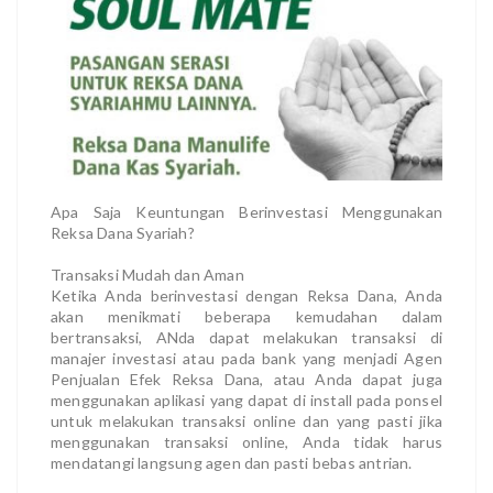
Apa Saja Keuntungan Berinvestasi Menggunakan
Reksa Dana Syariah?
Transaksi Mudah dan Aman
Ketika Anda berinvestasi dengan Reksa Dana, Anda
akan menikmati beberapa kemudahan dalam
bertransaksi, ANda dapat melakukan transaksi di
manajer investasi atau pada bank yang menjadi Agen
Penjualan Efek Reksa Dana, atau Anda dapat juga
menggunakan aplikasi yang dapat di install pada ponsel
untuk melakukan transaksi online dan yang pasti jika
menggunakan transaksi online, Anda tidak harus
mendatangi langsung agen dan pasti bebas antrian.