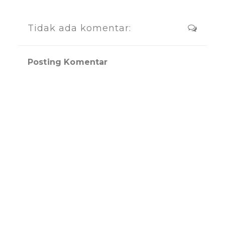
Tidak ada komentar:
Posting Komentar