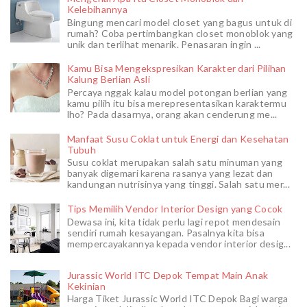
Kelebihannya
Bingung mencari model closet yang bagus untuk di
rumah? Coba pertimbangkan closet monoblok yang
unik dan terlihat menarik. Penasaran ingin ...
Kamu Bisa Mengekspresikan Karakter dari Pilihan
Kalung Berlian Asli
Percaya nggak kalau model potongan berlian yang
kamu pilih itu bisa merepresentasikan karaktermu
lho? Pada dasarnya, orang akan cenderung me...
Manfaat Susu Coklat untuk Energi dan Kesehatan
Tubuh
Susu coklat merupakan salah satu minuman yang
banyak digemari karena rasanya yang lezat dan
kandungan nutrisinya yang tinggi. Salah satu mer...
Tips Memilih Vendor Interior Design yang Cocok
Dewasa ini, kita tidak perlu lagi repot mendesain
sendiri rumah kesayangan. Pasalnya kita bisa
mempercayakannya kepada vendor interior desig...
Jurassic World ITC Depok Tempat Main Anak
Kekinian
Harga Tiket Jurassic World ITC Depok Bagi warga