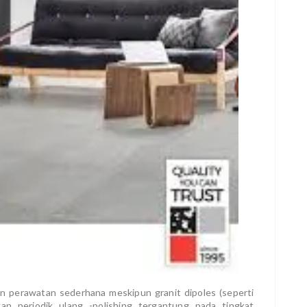
an perawatan sederhana meskipun granit dipoles (seperti
an periodik ulang -polishing tergantung pada tingkat