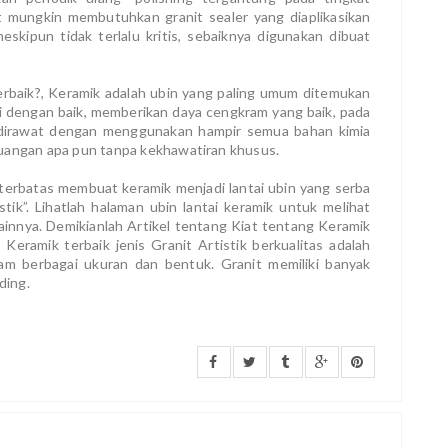
 mungkin membutuhkan granit sealer yang diaplikasikan
ipun tidak terlalu kritis, sebaiknya digunakan dibuat
Terbaik?, Keramik adalah ubin yang paling umum ditemukan
kai dengan baik, memberikan daya cengkram yang baik, pada
 dirawat dengan menggunakan hampir semua bahan kimia
ruangan apa pun tanpa kekhawatiran khusus.
 terbatas membuat keramik menjadi lantai ubin yang serba
stik”. Lihatlah halaman ubin lantai keramik untuk melihat
innya. Demikianlah Artikel tentang Kiat tentang Keramik
Keramik terbaik jenis Granit Artistik berkualitas adalah
am berbagai ukuran dan bentuk. Granit memiliki banyak
nding.