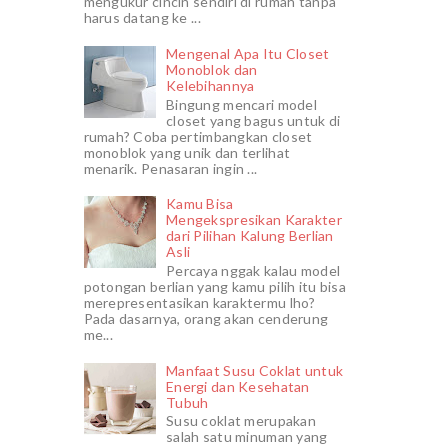
mengukur cincin sendiri di rumah tanpa
harus datang ke ...
Mengenal Apa Itu Closet
Monoblok dan
Kelebihannya
Bingung mencari model
closet yang bagus untuk di
rumah? Coba pertimbangkan closet
monoblok yang unik dan terlihat
menarik. Penasaran ingin ...
Kamu Bisa
Mengekspresikan Karakter
dari Pilihan Kalung Berlian
Asli
Percaya nggak kalau model
potongan berlian yang kamu pilih itu bisa
merepresentasikan karaktermu lho?
Pada dasarnya, orang akan cenderung
me...
Manfaat Susu Coklat untuk
Energi dan Kesehatan
Tubuh
Susu coklat merupakan
salah satu minuman yang