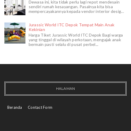
Dewasa ini, kita tidak perlu lagi repot mendesain
sendiri rumah kesayangan. Pasalnya kita bisa
mempercayakannya kepada vendor interior desig...
Jurassic World ITC Depok Tempat Main Anak
Kekinian
Harga Tiket Jurassic World ITC Depok Bagi warga
yang tinggal di wilayah perkotaan, mengajak anak
bermain pasti selalu di pusat perbel...
HALAMAN
Beranda
Contact Form