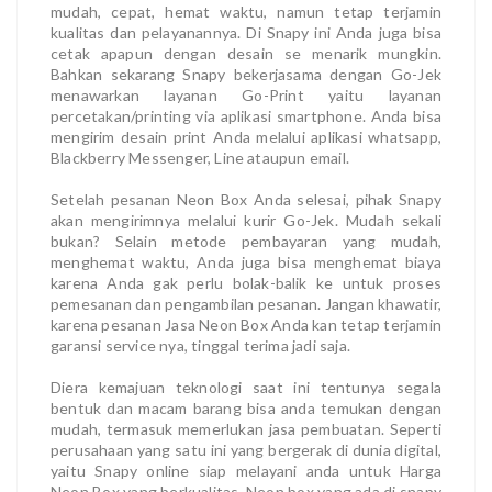
mudah, cepat, hemat waktu, namun tetap terjamin
kualitas dan pelayanannya. Di Snapy ini Anda juga bisa
cetak apapun dengan desain se menarik mungkin.
Bahkan sekarang Snapy bekerjasama dengan Go-Jek
menawarkan layanan Go-Print yaitu layanan
percetakan/printing via aplikasi smartphone. Anda bisa
mengirim desain print Anda melalui aplikasi whatsapp,
Blackberry Messenger, Line ataupun email.
Setelah pesanan Neon Box Anda selesai, pihak Snapy
akan mengirimnya melalui kurir Go-Jek. Mudah sekali
bukan? Selain metode pembayaran yang mudah,
menghemat waktu, Anda juga bisa menghemat biaya
karena Anda gak perlu bolak-balik ke untuk proses
pemesanan dan pengambilan pesanan. Jangan khawatir,
karena pesanan Jasa Neon Box Anda kan tetap terjamin
garansi service nya, tinggal terima jadi saja.
Diera kemajuan teknologi saat ini tentunya segala
bentuk dan macam barang bisa anda temukan dengan
mudah, termasuk memerlukan jasa pembuatan. Seperti
perusahaan yang satu ini yang bergerak di dunia digital,
yaitu Snapy online siap melayani anda untuk Harga
Neon Box yang berkualitas. Neon box yang ada di snapy