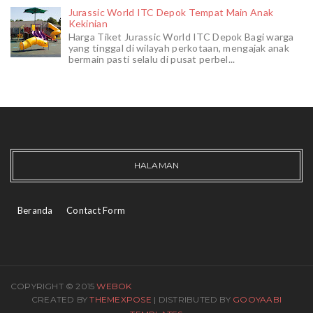
Jurassic World ITC Depok Tempat Main Anak
Kekinian
Harga Tiket Jurassic World ITC Depok Bagi warga
yang tinggal di wilayah perkotaan, mengajak anak
bermain pasti selalu di pusat perbel...
HALAMAN
Beranda
Contact Form
COPYRIGHT © 2015
WEBOK
CREATED BY
THEMEXPOSE
| DISTRIBUTED BY
GOOYAABI