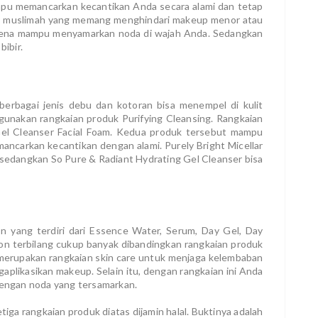
ampu memancarkan kecantikan Anda secara alami dan tetap
para muslimah yang memang menghindari makeup menor atau
arena mampu menyamarkan noda di wajah Anda. Sedangkan
bibir.
berbagai jenis debu dan kotoran bisa menempel di kulit
nakan rangkaian produk Purifying Cleansing. Rangkaian
a Gel Cleanser Facial Foam. Kedua produk tersebut mampu
ncarkan kecantikan dengan alami. Purely Bright Micellar
edangkan So Pure & Radiant Hydrating Gel Cleanser bisa
on yang terdiri dari Essence Water, Serum, Day Gel, Day
on terbilang cukup banyak dibandingkan rangkaian produk
n merupakan rangkaian skin care untuk menjaga kelembaban
plikasikan makeup. Selain itu, dengan rangkaian ini Anda
 dengan noda yang tersamarkan.
ga rangkaian produk diatas dijamin halal. Buktinya adalah