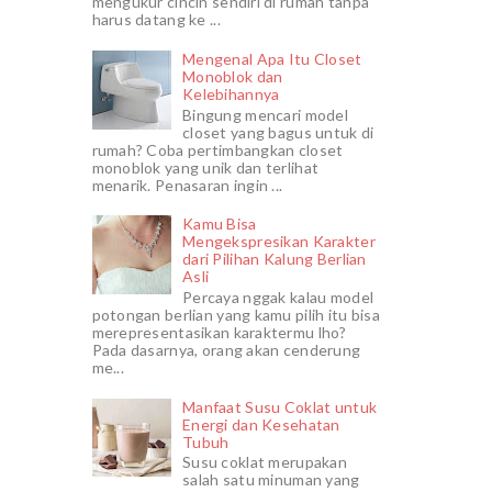
mengukur cincin sendiri di rumah tanpa
harus datang ke ...
Mengenal Apa Itu Closet
Monoblok dan
Kelebihannya
Bingung mencari model
closet yang bagus untuk di
rumah? Coba pertimbangkan closet
monoblok yang unik dan terlihat
menarik. Penasaran ingin ...
Kamu Bisa
Mengekspresikan Karakter
dari Pilihan Kalung Berlian
Asli
Percaya nggak kalau model
potongan berlian yang kamu pilih itu bisa
merepresentasikan karaktermu lho?
Pada dasarnya, orang akan cenderung
me...
Manfaat Susu Coklat untuk
Energi dan Kesehatan
Tubuh
Susu coklat merupakan
salah satu minuman yang