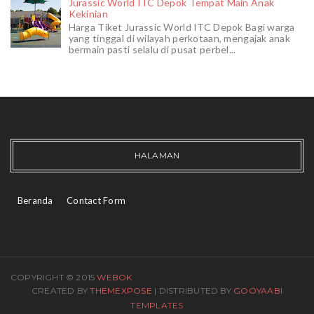
Jurassic World ITC Depok Tempat Main Anak
Kekinian
Harga Tiket Jurassic World ITC Depok Bagi warga
yang tinggal di wilayah perkotaan, mengajak anak
bermain pasti selalu di pusat perbel...
HALAMAN
Beranda
Contact Form
COPYRIGHT © 2015
WEBOK
CREATED BY
THEMEXPOSE
| DISTRIBUTED BY
GOOYAABI
TEMPLATES