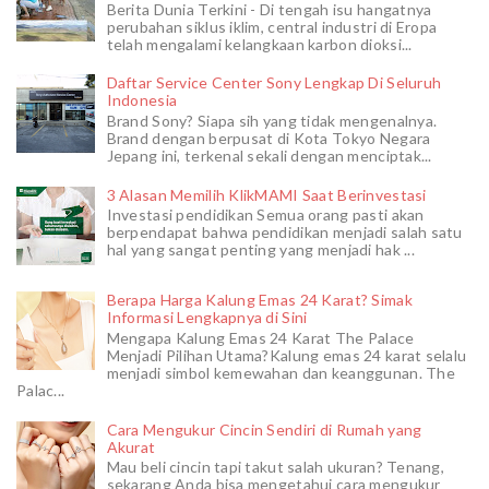
Berita Dunia Terkini - Di tengah isu hangatnya
perubahan siklus iklim, central industri di Eropa
telah mengalami kelangkaan karbon dioksi...
Daftar Service Center Sony Lengkap Di Seluruh
Indonesia
Brand Sony? Siapa sih yang tidak mengenalnya.
Brand dengan berpusat di Kota Tokyo Negara
Jepang ini, terkenal sekali dengan menciptak...
3 Alasan Memilih KlikMAMI Saat Berinvestasi
Investasi pendidikan Semua orang pasti akan
berpendapat bahwa pendidikan menjadi salah satu
hal yang sangat penting yang menjadi hak ...
Berapa Harga Kalung Emas 24 Karat? Simak
Informasi Lengkapnya di Sini
Mengapa Kalung Emas 24 Karat The Palace
Menjadi Pilihan Utama?Kalung emas 24 karat selalu
menjadi simbol kemewahan dan keanggunan. The
Palac...
Cara Mengukur Cincin Sendiri di Rumah yang
Akurat
Mau beli cincin tapi takut salah ukuran? Tenang,
sekarang Anda bisa mengetahui cara mengukur