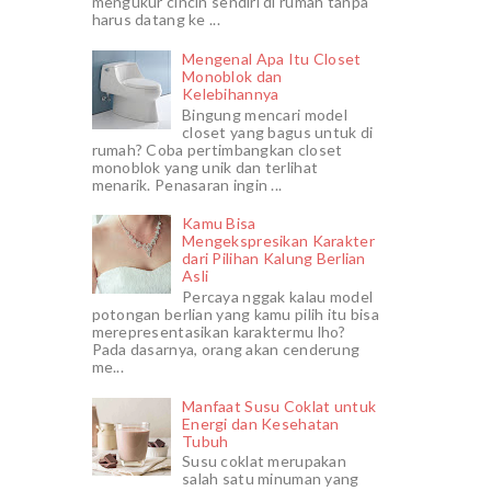
mengukur cincin sendiri di rumah tanpa
harus datang ke ...
Mengenal Apa Itu Closet
Monoblok dan
Kelebihannya
Bingung mencari model
closet yang bagus untuk di
rumah? Coba pertimbangkan closet
monoblok yang unik dan terlihat
menarik. Penasaran ingin ...
Kamu Bisa
Mengekspresikan Karakter
dari Pilihan Kalung Berlian
Asli
Percaya nggak kalau model
potongan berlian yang kamu pilih itu bisa
merepresentasikan karaktermu lho?
Pada dasarnya, orang akan cenderung
me...
Manfaat Susu Coklat untuk
Energi dan Kesehatan
Tubuh
Susu coklat merupakan
salah satu minuman yang