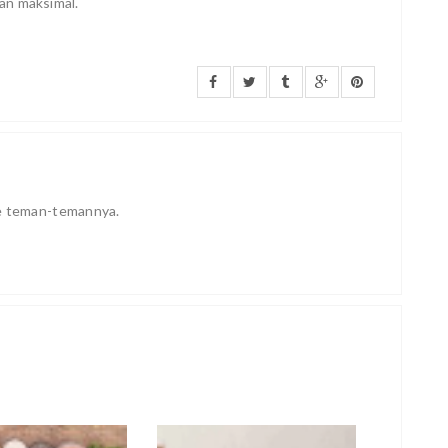
an maksimal.
ke teman-temannya.