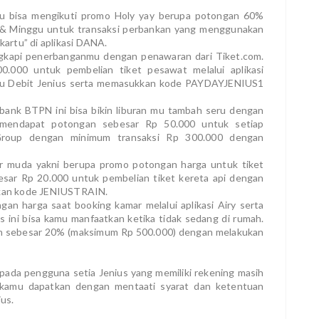
mu bisa mengikuti promo Holy yay berupa potongan 60%
u & Minggu untuk transaksi perbankan yang menggunakan
 kartu” di aplikasi DANA.
lengkapi penerbanganmu dengan penawaran dari Tiket.com.
000 untuk pembelian tiket pesawat melalui aplikasi
u Debit Jenius serta memasukkan kode PAYDAYJENIUS1
 bank BTPN ini bisa bikin liburan mu tambah seru dengan
 mendapat potongan sebesar Rp 50.000 untuk setiap
 Group dengan minimum transaksi Rp 300.000 dengan
ller muda yakni berupa promo potongan harga untuk tiket
sar Rp 20.000 untuk pembelian tiket kereta api dengan
kan kode JENIUSTRAIN.
gan harga saat booking kamar melalui aplikasi Airy serta
 ini bisa kamu manfaatkan ketika tidak sedang di rumah.
n sebesar 20% (maksimum Rp 500.000) dengan melakukan
ada pengguna setia Jenius yang memiliki rekening masih
sa kamu dapatkan dengan mentaati syarat dan ketentuan
ius.