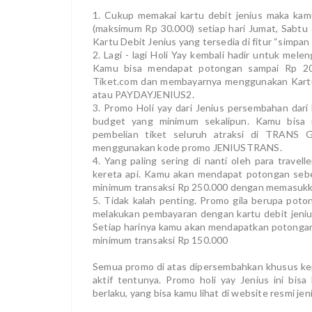
1. Cukup memakai kartu debit jenius maka ka
(maksimum Rp 30.000) setiap hari Jumat, Sabt
Kartu Debit Jenius yang tersedia di fitur “simpan
2. Lagi - lagi Holi Yay kembali hadir untuk me
Kamu bisa mendapat potongan sampai Rp 200.
Tiket.com dan membayarnya menggunakan Kart
atau PAYDAYJENIUS2.
3. Promo Holi yay dari Jenius persembahan dari
budget yang minimum sekalipun. Kamu bisa
pembelian tiket seluruh atraksi di TRANS
menggunakan kode promo JENIUSTRANS.
4. Yang paling sering di nanti oleh para trave
kereta api. Kamu akan mendapat potongan sebe
minimum transaksi Rp 250.000 dengan memasuk
5. Tidak kalah penting. Promo gila berupa poton
melakukan pembayaran dengan kartu debit jenius
Setiap harinya kamu akan mendapatkan potonga
minimum transaksi Rp 150.000
Semua promo di atas dipersembahkan khusus kep
aktif tentunya. Promo holi yay Jenius ini bi
berlaku, yang bisa kamu lihat di website resmi jen