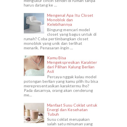
mengukur cincin sendiri di rumah tanpa
harus datang ke ...
Mengenal Apa Itu Closet
Monoblok dan
Kelebihannya
Bingung mencari model
closet yang bagus untuk di
rumah? Coba pertimbangkan closet
monoblok yang unik dan terlihat
menarik. Penasaran ingin ...
Kamu Bisa
Mengekspresikan Karakter
dari Pilihan Kalung Berlian
Asli
Percaya nggak kalau model
potongan berlian yang kamu pilih itu bisa
merepresentasikan karaktermu lho?
Pada dasarnya, orang akan cenderung
me...
Manfaat Susu Coklat untuk
Energi dan Kesehatan
Tubuh
Susu coklat merupakan
salah satu minuman yang