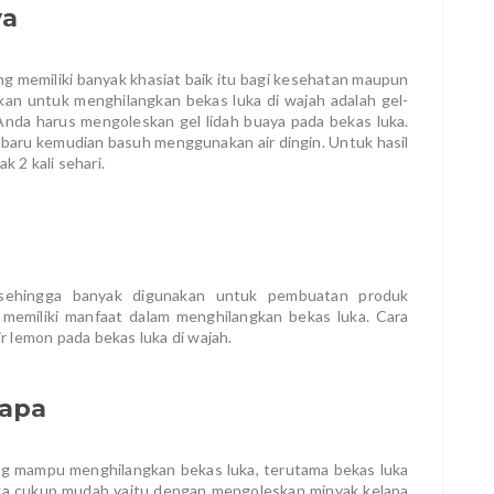
ya
g memiliki banyak khasiat baik itu bagi kesehatan maupun
akan untuk menghilangkan bekas luka di wajah adalah gel-
Anda harus mengoleskan gel lidah buaya pada bekas luka.
t baru kemudian basuh menggunakan air dingin. Untuk hasil
k 2 kali sehari.
sehingga banyak digunakan untuk pembuatan produk
a memiliki manfaat dalam menghilangkan bekas luka. Cara
 lemon pada bekas luka di wajah.
apa
ang mampu menghilangkan bekas luka, terutama bekas luka
 juga cukup mudah yaitu dengan mengoleskan minyak kelapa