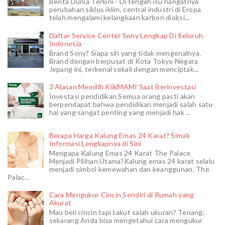
Berita Dunia Terkini - Di tengah isu hangatnya
perubahan siklus iklim, central industri di Eropa
telah mengalami kelangkaan karbon dioksi...
Daftar Service Center Sony Lengkap Di Seluruh
Indonesia
Brand Sony? Siapa sih yang tidak mengenalnya.
Brand dengan berpusat di Kota Tokyo Negara
Jepang ini, terkenal sekali dengan menciptak...
3 Alasan Memilih KlikMAMI Saat Berinvestasi
Investasi pendidikan Semua orang pasti akan
berpendapat bahwa pendidikan menjadi salah satu
hal yang sangat penting yang menjadi hak ...
Berapa Harga Kalung Emas 24 Karat? Simak
Informasi Lengkapnya di Sini
Mengapa Kalung Emas 24 Karat The Palace
Menjadi Pilihan Utama?Kalung emas 24 karat selalu
menjadi simbol kemewahan dan keanggunan. The
Palac...
Cara Mengukur Cincin Sendiri di Rumah yang
Akurat
Mau beli cincin tapi takut salah ukuran? Tenang,
sekarang Anda bisa mengetahui cara mengukur