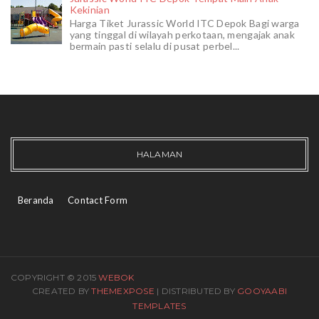
Kekinian
Harga Tiket Jurassic World ITC Depok Bagi warga
yang tinggal di wilayah perkotaan, mengajak anak
bermain pasti selalu di pusat perbel...
HALAMAN
Beranda
Contact Form
COPYRIGHT © 2015
WEBOK
CREATED BY
THEMEXPOSE
| DISTRIBUTED BY
GOOYAABI
TEMPLATES