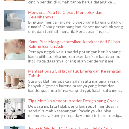
cincin sendiri di rumah tanpa harus datang ke ...
Mengenal Apa Itu Closet Monoblok dan
Kelebihannya
Bingung mencari model closet yang bagus untuk di
rumah? Coba pertimbangkan closet monoblok yang
unik dan terlihat menarik. Penasaran ingin ...
Kamu Bisa Mengekspresikan Karakter dari Pilihan
Kalung Berlian Asli
Percaya nggak kalau model potongan berlian yang
kamu pilih itu bisa merepresentasikan karaktermu
lho? Pada dasarnya, orang akan cenderung me...
Manfaat Susu Coklat untuk Energi dan Kesehatan
Tubuh
Susu coklat merupakan salah satu minuman yang
banyak digemari karena rasanya yang lezat dan
kandungan nutrisinya yang tinggi. Salah satu mer...
Tips Memilih Vendor Interior Design yang Cocok
Dewasa ini, kita tidak perlu lagi repot mendesain
sendiri rumah kesayangan. Pasalnya kita bisa
mempercayakannya kepada vendor interior desig...
Jurassic World ITC Depok Tempat Main Anak