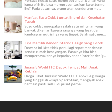
Percaya nggak kalau model potongan berlian yang
kamu pilih itu bisa merepresentasikan karaktermu
lho? Pada dasarnya, orang akan cenderung me...
Manfaat Susu Coklat untuk Energi dan Kesehatan
Tubuh
Susu coklat merupakan salah satu minuman yang
banyak digemari karena rasanya yang lezat dan
kandungan nutrisinya yang tinggi. Salah satu mer...
Tips Memilih Vendor Interior Design yang Cocok
Dewasa ini, kita tidak perlu lagi repot mendesain
sendiri rumah kesayangan. Pasalnya kita bisa
mempercayakannya kepada vendor interior desig...
Jurassic World ITC Depok Tempat Main Anak
Kekinian
Harga Tiket Jurassic World ITC Depok Bagi warga
yang tinggal di wilayah perkotaan, mengajak anak
bermain pasti selalu di pusat perbel...