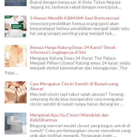
Brand dengan berpusat di Kota Tokyo Negara
Jepang ini, terkenal sekali dengan menciptak...
3 Alasan Memilih KlikMAMI Saat Berinvestasi
Investasi pendidikan Semua orang pasti akan
berpendapat bahwa pendidikan menjadi salah satu
hal yang sangat penting yang menjadi hak ...
Berapa Harga Kalung Emas 24 Karat? Simak
Informasi Lengkapnya di Sini
Mengapa Kalung Emas 24 Karat The Palace
Menjadi Pilihan Utama?Kalung emas 24 karat selalu
menjadi simbol kemewahan dan keanggunan. The
Palac...
Cara Mengukur Cincin Sendiri di Rumah yang
Akurat
Mau beli cincin tapi takut salah ukuran? Tenang,
sekarang Anda bisa mengetahui cara mengukur
cincin sendiri di rumah tanpa harus datang ke ...
Mengenal Apa Itu Closet Monoblok dan
Kelebihannya
Bingung mencari model closet yang bagus untuk di
rumah? Coba pertimbangkan closet monoblok yang
unik dan terlihat menarik. Penasaran ingin ...