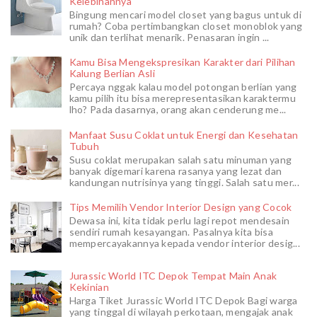
Kelebihannya
Bingung mencari model closet yang bagus untuk di
rumah? Coba pertimbangkan closet monoblok yang
unik dan terlihat menarik. Penasaran ingin ...
Kamu Bisa Mengekspresikan Karakter dari Pilihan
Kalung Berlian Asli
Percaya nggak kalau model potongan berlian yang
kamu pilih itu bisa merepresentasikan karaktermu
lho? Pada dasarnya, orang akan cenderung me...
Manfaat Susu Coklat untuk Energi dan Kesehatan
Tubuh
Susu coklat merupakan salah satu minuman yang
banyak digemari karena rasanya yang lezat dan
kandungan nutrisinya yang tinggi. Salah satu mer...
Tips Memilih Vendor Interior Design yang Cocok
Dewasa ini, kita tidak perlu lagi repot mendesain
sendiri rumah kesayangan. Pasalnya kita bisa
mempercayakannya kepada vendor interior desig...
Jurassic World ITC Depok Tempat Main Anak
Kekinian
Harga Tiket Jurassic World ITC Depok Bagi warga
yang tinggal di wilayah perkotaan, mengajak anak