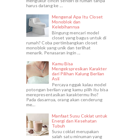
mengukur cincin sendiri di rumah tanpa
harus datang ke ...
Mengenal Apa Itu Closet
Monoblok dan
Kelebihannya
Bingung mencari model
closet yang bagus untuk di
rumah? Coba pertimbangkan closet
monoblok yang unik dan terlihat
menarik. Penasaran ingin ...
Kamu Bisa
Mengekspresikan Karakter
dari Pilihan Kalung Berlian
Asli
Percaya nggak kalau model
potongan berlian yang kamu pilih itu bisa
merepresentasikan karaktermu lho?
Pada dasarnya, orang akan cenderung
me...
Manfaat Susu Coklat untuk
Energi dan Kesehatan
Tubuh
Susu coklat merupakan
salah satu minuman yang